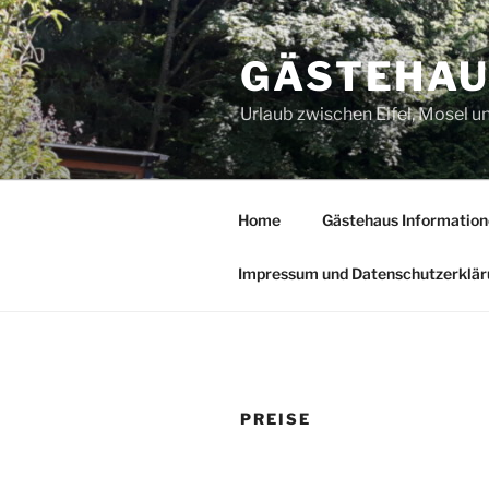
Zum
Inhalt
GÄSTEHAU
springen
Urlaub zwischen Eifel, Mosel 
Home
Gästehaus Information
Impressum und Datenschutzerklä
PREISE